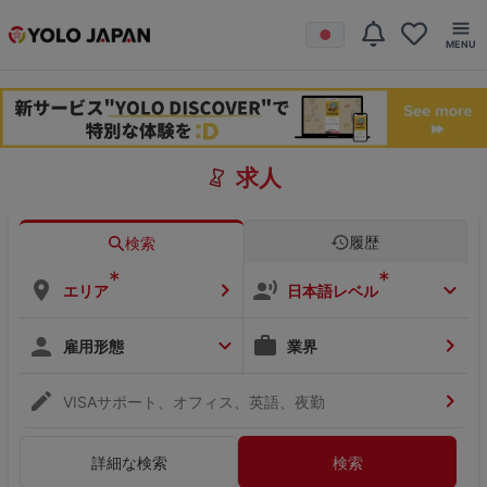
求人
履歴
検索
*
*
エリア
日本語レベル
雇用形態
業界
VISAサポート、オフィス、英語、夜勤
詳細な検索
検索