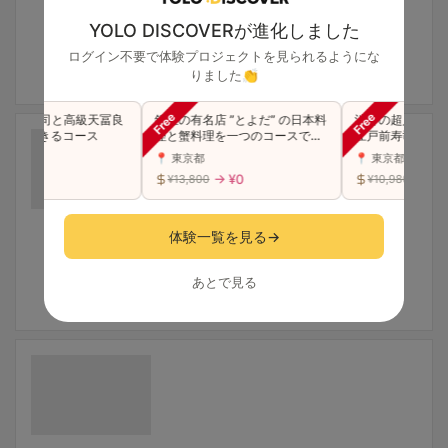
YOLO DISCOVERが進化しました
ログイン不要で体験プロジェクトを見られるようにな
りました👏
高級寿司と高級天冨良
銀座の有名店 ”とよだ” の日本料
渋谷の超人気店が
堪能できるコース
理と蟹料理を一つのコースで贅
江戸前寿司 "特上
沢に味わう（同伴可）
スをご堪能(同伴可
📍 東京都
📍 東京都
→ ¥0
→ ¥0
→ ¥0
¥13,800
¥10,980
体験一覧を見る
→
あとで見る