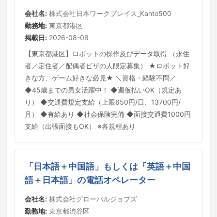
会社名:
株式会社日本ワークプレイス_Kanto500
勤務地:
東京都港区
掲載日:
2026-08-08
【東京都港区】ロボットの操作及びデータ取得 （永住
者／定住者／配偶者ビザの人限定募集） ★ロボット好
きな方、ゲーム好きな必見★ ＼資格・経験不問／
◆45歳までの男女活躍中！ ◆週仮払いOK（規定あ
り） ◆交通費規定支給（上限650円/日、13700円/
月） ◆有給あり ◆社会保険完備 ◆面接交通費1000円
支給（出張面接もOK） ※各規程あり
「日本語＋中国語」もしくは「英語＋中国
語＋日本語」の電話オペレーター
会社名:
株式会社グローバルジョブズ
勤務地:
東京都渋谷区