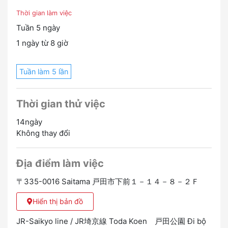
Tôi sẽ báo cáo những gì cần thiết cho nhân viên Nhật
Thời gian làm việc
Bản.
Tuần 5 ngày
1 ngày từ 8 giờ
Tuần làm 5 lần
Thời gian thử việc
14ngày
Không thay đổi
Địa điểm làm việc
〒335-0016 Saitama 戸田市下前１－１４－８－２Ｆ
Hiển thị bản đồ
JR-Saikyo line / JR埼京線 Toda Koen 戸田公園 Đi bộ