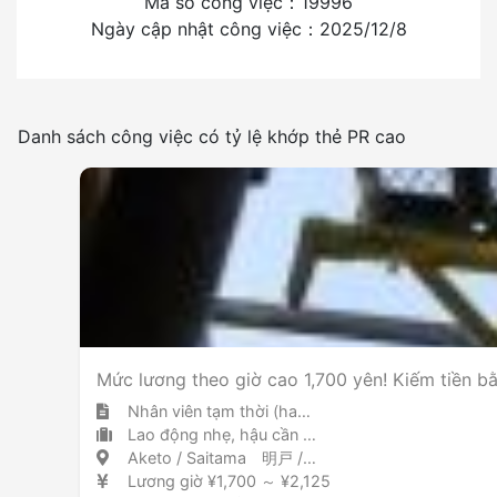
Mã số công việc：19996
Ngày cập nhật công việc：2025/12/8
Có
Không
Tần suất sử dụng tiếng nhật
Danh sách công việc có tỷ lệ khớp thẻ PR cao
Ít hơn
Nhiều
Cấm hút thuốc lá trong phòng
Mức lương theo giờ cao 1,700 yên! Kiếm tiền bằ
Nhân viên tạm thời (hakken)
Lao động nhẹ, hậu cần và tài xế kho hàng / trung tâm giao hàng
Aketo / Saitama 明戸 / 埼玉県
Lương giờ ¥1,700 ～ ¥2,125