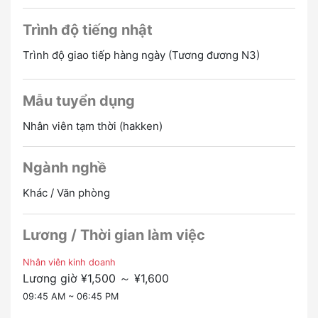
① đến ⑤ nào.
・ Vì số lượng nhân viên đã tăng lên do mở rộng hoạt
Tiếng Nhật yêu cầu kỹ năng N3 trở lên.
Trình độ tiếng nhật
động kinh doanh lần này, bây giờ là cơ hội để có được
* Ngay cả khi bạn không có chứng chỉ tiếng Nhật, bạn
việc làm!
có thể nộp đơn nếu bạn “tương đương N3 hoặc cao
Trình độ giao tiếp hàng ngày (Tương đương N3)
・ Mọi người từ nhiều quốc gia đang làm việc, vì vậy
hơn”.
đây là một nơi thoải mái cho người nước ngoài làm
việc!
Lương theo giờ: 1,500 yên
Mẫu tuyển dụng
・ Ngay cả khi bạn không có chứng chỉ tiếng Nhật, bạn
Chi phí vận chuyển: Về cơ bản, thanh toán đầy đủ phí
có thể đăng ký nếu bạn “tương đương N3 trở lên”!
Nhân viên tạm thời (hakken)
đi lại (có quy định)
Anh
Giờ: 10:00-19:00 1 giờ nghỉ 8 giờ làm việc thực tế
Trung Quốc
Làm thêm giờ: hầu như không
Ngành nghề
người Hàn Quốc
Khác: Không gian phòng ăn có sẵn
Tiếng Việt
Khác / Văn phòng
Tiếng Indonesia
Đây là một công việc trong một trung tâm văn phòng
bất động sản cho thuê có nội thất lớn.
Lương / Thời gian làm việc
Sau khi lắng nghe mong muốn của khách hàng, chúng
tôi sẽ giới thiệu và giải thích các thuộc tính đáp ứng
Nhân viên kinh doanh
mong muốn của họ. Cuối cùng, nó là một doanh
Lương giờ ¥1,500 ～ ¥1,600
nghiệp nơi các hợp đồng được thực hiện.
09:45 AM ~ 06:45 PM
Thông tin tương thích được nhập vào máy tính bằng
tiếng Nhật và để lại dưới dạng nhật ký khách hàng.