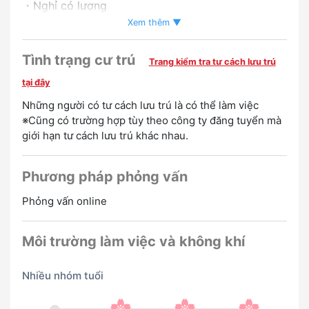
・Nghỉ có lương
・có tăng lương
Xem thêm ▼
Chào mừng bạn
Tình trạng cư trú
Trang kiểm tra tư cách lưu trú
Tuyển người nói tiếng Anh
Tuyển người nói tiếng
tại đây
Trung
Tuyển người nói tiếng Hàn
Tuyển người nói tiếng
Những người có tư cách lưu trú là có thể làm việc
※Cũng có trường hợp tùy theo công ty đăng tuyển mà
Việt
Tuyển người nói tiếng Bồ Đào Nha
Tuyển người nói
giới hạn tư cách lưu trú khác nhau.
tiếng Tagalog
Tuyển người nói tiếng Tây Ban Nha
Phương pháp phỏng vấn
Phỏng vấn online
Môi trường làm việc và không khí
Nhiều nhóm tuổi