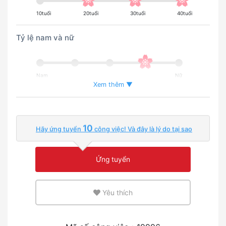
10tuổi
20tuổi
30tuổi
40tuổi
Tỷ lệ nam và nữ
Nam
Nữ
Xem thêm ▼
Tỉ lệ người nước ngoài đang làm việc
10
Hãy ứng tuyển
công việc! Và đây là lý do tại sao
Ít hơn
Nhiều
Ứng tuyển
Môi trường sử dụng tiếng anh hoặc tiếng mẹ đẻ
Yêu thích
Ít hơn
Nhiều
Kinh nghiệm tuyển dụng người nước ngoài