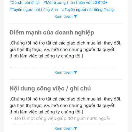
#Có chi phí đi lại
#Môi trường thân thiện với LGBTQ+
#Tuyển người nói tiếng Anh
#Tuyển người nói tiếng Trung
Xem thêm ▼
#Tuyển người nói tiếng Hàn
#Tuyển người nói tiếng Việt
#Tuyển người nói tiếng Bồ Đào Nha
#Tuyển người nói tiếng
Tagalog
#Tuyển người nói tiếng Tây Ban Nha
#Tuyển người
Điểm mạnh của doanh nghiệp
nói tiếng Nepal
#Tuyển người nói tiếng Indonesia
[Chúng tôi hỗ trợ tất cả các giao dịch mua lại, thay đổi,
gia hạn thị thực, v.v. mới cho những người đã quyết
định làm việc tại công ty chúng tôi!]
Đó là một công việc văn phòng và điện thoại tại một
Xem thêm ▼
công ty bất động sản lớn sử dụng nhiều ngôn ngữ và
tiếng Nhật.
Nội dung công việc / ghi chú
① Tiếng Anh+Tiếng Nhật
② Tiếng Trung Quốc+Tiếng Nhật
[Chúng tôi hỗ trợ tất cả các giao dịch mua lại, thay đổi,
③ Hàn Quốc+Nhật
gia hạn thị thực, v.v. mới cho những người đã quyết
④ Tiếng Việt và tiếng Nhật
định làm việc tại công ty chúng tôi!]
⑤ Tiếng Indonesia+Tiếng Nhật+Tiếng Anh
・ Đó là một công việc giúp đỡ người nước ngoài
không thể nói tiếng Nhật, vì vậy đó là một công việc
Chúng tôi đang tìm kiếm những người thuộc bất kỳ từ
Xem thêm ▼
mà mọi người đánh giá cao.