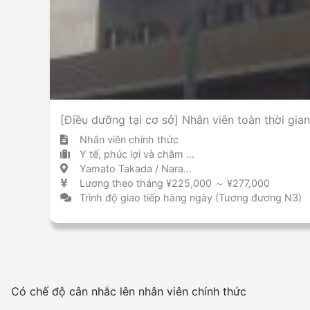
Ít hơn
Nhiều
Cấm hút thuốc lá trong khu vực
[Điều dưỡng tại cơ sở] Nhân viên toàn thời gi
Nhân viên chính thức
Y tế, phúc lợi và chăm sóc cơ sở chăm sóc
Yamato Takada / Nara 大和高田 / 奈良県
Lương theo tháng ¥225,000 ～ ¥277,000
Trình độ giao tiếp hàng ngày (Tương đương N3)
Có chế độ cân nhắc lên nhân viên chính thức