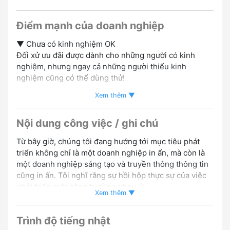
Điểm mạnh của doanh nghiệp
▼ Chưa có kinh nghiệm OK
Đối xử ưu đãi được dành cho những người có kinh
nghiệm, nhưng ngay cả những người thiếu kinh
nghiệm cũng có thể dùng thử!
Xem thêm ▼
▼ Trở thành đối tác quản lý trong tương lai!
Những người có kiến thức in ấn cơ bản, kiến thức
Nội dung công việc / ghi chú
quảng cáo và kỹ năng bán hàng có lợi thế
Những người có quan điểm quản lý để cùng nhau phát
Từ bây giờ, chúng tôi đang hướng tới mục tiêu phát
triển doanh nghiệp này đều được hoan nghênh ★
triển không chỉ là một doanh nghiệp in ấn, mà còn là
một doanh nghiệp sáng tạo và truyền thông thông tin
▼ Lợi ích phúc lợi cũng rất đáng kể
cũng in ấn. Tôi nghĩ rằng sự hồi hộp thực sự của việc
Được trang bị đầy đủ các loại bảo hiểm xã hội
phát triển một công ty cùng nhau là.
Xem thêm ▼
Ngoài ra, chúng tôi đang nghiên cứu các kỹ thuật học
▼ Xe riêng đi làm OK
tập trong lĩnh vực MR và XR, và những ai muốn thử
Có bãi đậu xe riêng cho nhân viên
Trình độ tiếng nhật
thách lĩnh vực VR/XR, học công nghệ mới và có động