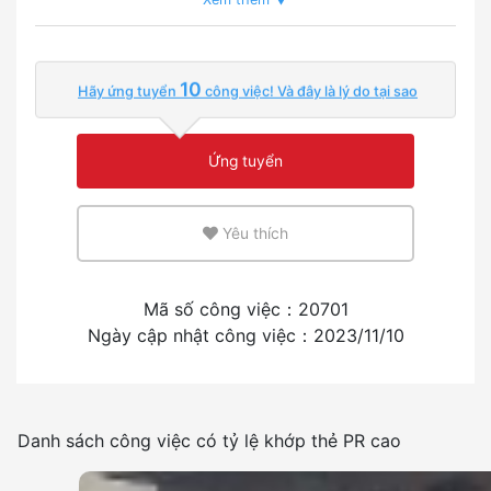
Tỉ lệ người nước ngoài đang làm việc
10
Hãy ứng tuyển
công việc! Và đây là lý do tại sao
Ít hơn
Nhiều
Ứng tuyển
Môi trường sử dụng tiếng anh hoặc tiếng mẹ đẻ
Yêu thích
Ít hơn
Nhiều
Kinh nghiệm tuyển dụng người nước ngoài
Mã số công việc：20701
Ngày cập nhật công việc：2023/11/10
Có
Không
Tần suất sử dụng tiếng nhật
Danh sách công việc có tỷ lệ khớp thẻ PR cao