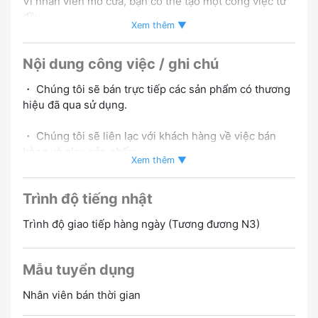
Vì nhân viên mở cửa, bạn có thể tạo một công việc từ
đầu
Xem thêm ▼
▼ Cơ hội lãi suất theo giờ cao!
Nội dung công việc / ghi chú
Ngoài mức lương theo giờ 2.000 yên, còn có hoa hồng
Nếu bạn cố gắng hết sức, mức lương của bạn sẽ tăng
・ Chúng tôi sẽ bán trực tiếp các sản phẩm có thương
lên nhiều hơn nữa!
hiệu đã qua sử dụng.
▼ Người mới bắt đầu tiếng Nhật OK!
・ Chúng tôi sẽ liên lạc với khách hàng về việc bán
Tôi không sử dụng tiếng Nhật khó
hàng và giao sản phẩm
Không sao nếu bạn có thể giao tiếp
Xem thêm ▼
・ Tăng lượng người theo dõi Facebook và Instagram
Trình độ tiếng nhật
để tăng khách hàng
Phỏng vấn online OK
Trình độ giao tiếp hàng ngày (Tương đương N3)
Mẫu tuyển dụng
Nhân viên bán thời gian