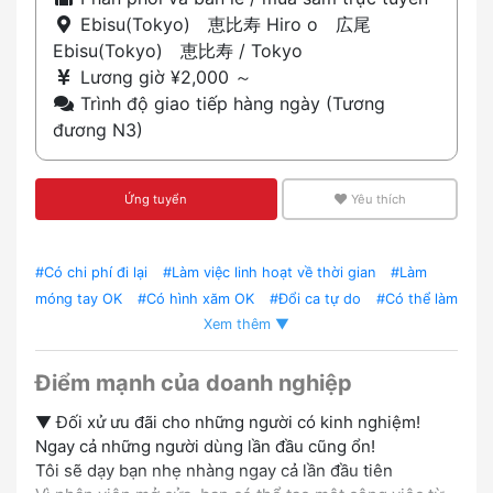
Ebisu(Tokyo) 恵比寿 Hiro o 広尾
Ebisu(Tokyo) 恵比寿 / Tokyo
Lương giờ ¥2,000 ～
Trình độ giao tiếp hàng ngày (Tương
đương N3)
Ứng tuyển
Yêu thích
#Có chi phí đi lại
#Làm việc linh hoạt về thời gian
#Làm
móng tay OK
#Có hình xăm OK
#Đổi ca tự do
#Có thể làm
Xem thêm ▼
thêm việc thứ hai
#Trang phục tự do
#Kiểu tóc/ màu tóc tự
do
#Để râu OK
#Ưu đãi người có kinh nghiệm
#Tuyển
người nói tiếng Tagalog
#Tuyển người nói tiếng Anh
Điểm mạnh của doanh nghiệp
▼ Đối xử ưu đãi cho những người có kinh nghiệm!
Ngay cả những người dùng lần đầu cũng ổn!
Tôi sẽ dạy bạn nhẹ nhàng ngay cả lần đầu tiên