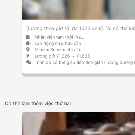
[Lương theo giờ tối đa 1625 yên!] Tôi có thể k
Nhân viên tạm thời (hakken)
Lao động nhẹ, hậu cần và tài xế kho hàng / trung tâm giao hàng
Minami Sunamachi / Tokyo 南砂町 / 東京都
Lương giờ ¥1,226 ～ ¥1,625
Trình độ có thể giao tiếp đơn giản (Tương đương
Có thể làm thêm việc thứ hai