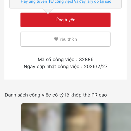
10
Hãy ứng tuyển
công việc! Và đây là lý do tại sao
Ít hơn
Nhiều
Ứng tuyển
Môi trường sử dụng tiếng anh hoặc tiếng mẹ đẻ
Yêu thích
Ít hơn
Nhiều
Kinh nghiệm tuyển dụng người nước ngoài
Mã số công việc：32886
Ngày cập nhật công việc：2026/2/27
Có
Không
Tần suất sử dụng tiếng nhật
Danh sách công việc có tỷ lệ khớp thẻ PR cao
Ít hơn
Nhiều
Cấm hút thuốc lá trong phòng