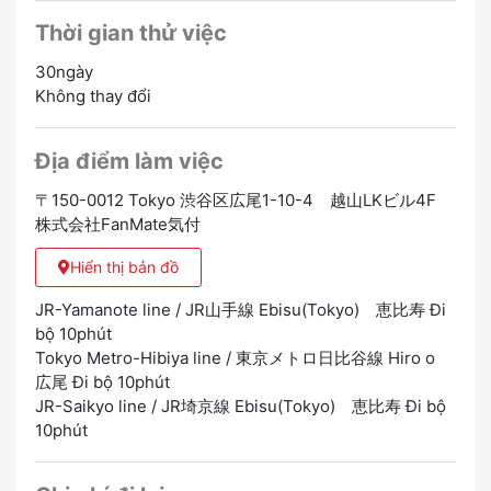
Thời gian thử việc
30ngày
Không thay đổi
Địa điểm làm việc
〒150-0012 Tokyo 渋谷区広尾1-10-4 越山LKビル4F
株式会社FanMate気付
Hiển thị bản đồ
JR-Yamanote line / JR山手線 Ebisu(Tokyo) 恵比寿 Đi
bộ 10phút
Tokyo Metro-Hibiya line / 東京メトロ日比谷線 Hiro o
広尾 Đi bộ 10phút
JR-Saikyo line / JR埼京線 Ebisu(Tokyo) 恵比寿 Đi bộ
10phút