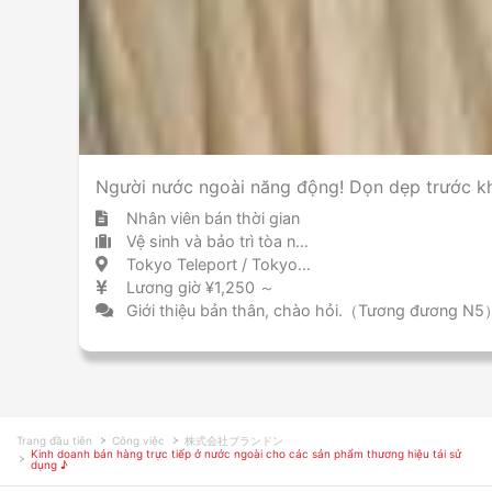
Người nước ngoài năng động! Dọn dẹp trước kh
Nhân viên bán thời gian
Vệ sinh và bảo trì tòa nhà vệ sinh / bảo trì tòa nhà
Tokyo Teleport / Tokyo 東京テレポート / 東京都
Lương giờ ¥1,250 ～
Giới thiệu bản thân, chào hỏi.（Tương đương N5
Trang đầu tiên
Công việc
株式会社ブランドン
Kinh doanh bán hàng trực tiếp ở nước ngoài cho các sản phẩm thương hiệu tái sử
dụng ♪