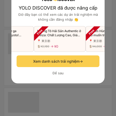
YOLO DISCOVER đã được nâng cấp
Giờ đây bạn có thể xem các dự án trải nghiệm mà
không cần đăng nhập 👏
i bộ từ ga
Những Tô Hải Sản Authentic ở
【Tôm Hùm × Việt 
i ở Kyoto!
Ginza: Chất Lượng Cao, Giá
có muốn trải nghiệm
c các món mì phổ
Cả Bình Dân.
đích thực tại cửa hà
📍 東京都
📍 東京都
ật Bản với rất
tiếng LUKE'S LOBS
 ¥0
→ ¥0
→ ¥0
¥2,180
¥4,000
không?
Xem danh sách trải nghiệm
→
Để sau