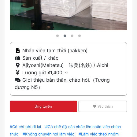
Nhân viên tạm thời (hakken)
Sản xuất / khác
Ajiyoshi(Meitetsu) 味美(名鉄) / Aichi
Lương giờ ¥1,400 ～
Giới thiệu bản thân, chào hỏi.（Tương
đương N5）
Ứng tuyển
Yêu thích
#Có chi phí đi lại
#Có chế độ cân nhắc lên nhân viên chính
thức
#Không chuyển nơi làm việc
#Làm việc theo nhóm