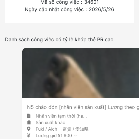
Mã số công việc：34601
Ngày cập nhật công việc：2026/5/26
Có
Không
Tần suất sử dụng tiếng nhật
Danh sách công việc có tỷ lệ khớp thẻ PR cao
Ít hơn
Nhiều
Bố trí phòng hút thuốc
N5 chào đón [nhân viên sản xuất] Lương theo g
Nhân viên tạm thời (hakken)
Sản xuất khác
Fuki / Aichi 富貴 / 愛知県
Lương giờ ¥1,600 ～