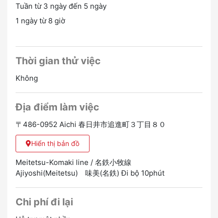
Tuần từ 3 ngày đến 5 ngày
1 ngày từ 8 giờ
Thời gian thử việc
Không
Địa điểm làm việc
〒486-0952 Aichi 春日井市追進町３丁目８０
Hiển thị bản đồ
Meitetsu-Komaki line / 名鉄小牧線
Ajiyoshi(Meitetsu) 味美(名鉄) Đi bộ 10phút
Chi phí đi lại