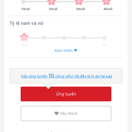
10tuổi
20tuổi
30tuổi
40tuổi
Tỷ lệ nam và nữ
Nam
Nữ
Xem thêm ▼
Tỉ lệ người nước ngoài đang làm việc
10
Hãy ứng tuyển
công việc! Và đây là lý do tại sao
Ít hơn
Nhiều
Ứng tuyển
Môi trường sử dụng tiếng anh hoặc tiếng mẹ đẻ
Yêu thích
Ít hơn
Nhiều
Kinh nghiệm tuyển dụng người nước ngoài