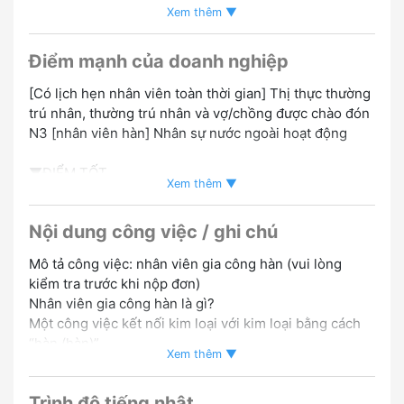
Xem thêm ▼
#Có chế độ nghỉ thai sản/nuôi con nhỏ
#Ưu đãi người có kinh
nghiệm
#Chào đón sinh viên mới tốt nghiệp
#Không có kinh
nghiệm OK
#Có thể đi làm bằng ô tô/xe máy
#Có nhân viên
Điểm mạnh của doanh nghiệp
nước ngoài đang làm việc
#Có kinh nghiệm tuyển dụng người
[Có lịch hẹn nhân viên toàn thời gian] Thị thực thường
nước ngoài
#Tuyển dụng tokutei gino
#Đào tạo bài
trú nhân, thường trú nhân và vợ/chồng được chào đón
bản/chuyên sâu
N3 [nhân viên hàn] Nhân sự nước ngoài hoạt động
▼ĐIỂM TỐT
Xem thêm ▼
・ Lương theo giờ cao bắt đầu từ 1400 yên
・ Một môi trường mà bạn có thể tận dụng tối đa trình
Nội dung công việc / ghi chú
độ tiếng Nhật của mình
・ Nhiều người nước ngoài đang hoạt động
Mô tả công việc: nhân viên gia công hàn (vui lòng
・ Nơi làm việc sạch sẽ và thoải mái khi làm việc
kiểm tra trước khi nộp đơn)
Nhân viên gia công hàn là gì?
▼ Về trình độ tiếng Nhật [N5]
Một công việc kết nối kim loại với kim loại bằng cách
Những người có thể giao tiếp bằng tiếng Nhật đơn
“hàn (hàn)”
giản
Xem thêm ▼
[Cụ thể hơn]
▼ Giới thiệu về cuộc phỏng vấn
Trình độ tiếng nhật
Tạo các bộ phận máy và các bộ phận xây dựng trong