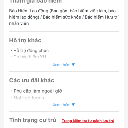
Tham gia bảo hiểm
Bảo Hiểm Lao động (Bao gồm bảo hiểm việc làm, bảo
hiểm lao động) / Bảo hiểm sức khỏe / Bảo hiểm Hưu trí
nhân viên
Hỗ trợ khác
・Hỗ trợ đồng phục
・Có bảo hiểm XH
・Đi làm bằng Ô Tô OK
Xem thêm ▼
・Đi làm bằng Xe máy OK
Các ưu đãi khác
Có chế độ cân nhắc lên nhân viên chính thức
Phỏng vấn
・Phụ cấp làm ngoài giờ
online OK
・Nghỉ có lương
・Có thể trở thành nhân viên chính thức
Xem thêm ▼
・có tăng lương
・Tăng lương cuối tuần và ngày lễ
Tình trạng cư trú
Trang kiểm tra tư cách lưu trú
・Trợ cấp ca đêm