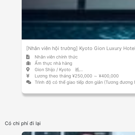
[Nhân viên hội trường] Kyoto Gion Luxury Hot
Nhân viên chính thức
Ẩm thực nhà hàng
Gion Shijo / Kyoto 祇園四条 / 京都府
Lương theo tháng ¥250,000 ～ ¥400,000
Trình độ có thể giao tiếp đơn giản (Tương đương
Có chi phí đi lại