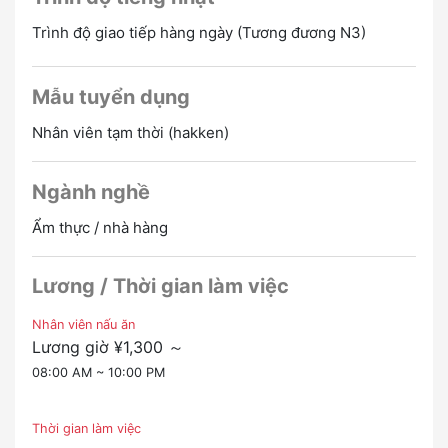
Những người có thể làm việc 5 ngày một tuần (những
Trình độ giao tiếp hàng ngày (Tương đương N3)
người có thể làm việc vào thứ bảy và chủ nhật đều
được chào đón)
Những người có thể làm việc 8 giờ từ 8:00 đến 22:00
Mẫu tuyển dụng
Tiếng Nhật trình độ N3 trở lên
Bất kể giới tính hoặc quốc tịch
Nhân viên tạm thời (hakken)
Những người có thể làm việc trong một thời gian dài
Phỏng vấn online OK
Ngành nghề
Ẩm thực / nhà hàng
Lương / Thời gian làm việc
Nhân viên nấu ăn
Lương giờ ¥1,300 ～
08:00 AM ~ 10:00 PM
Thời gian làm việc