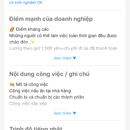
có kinh nghiệm OK
Điểm mạnh của doanh nghiệp
🌈 Điểm kháng cáo
Những người có thể làm việc toàn thời gian đều được
chào đón ✨
Lương theo giờ 1,300 yên+chi phí đi lại đã thanh toán
🚃
Xem thêm ▼
Tôi có thể làm việc ổn định với một hệ thống ca làm
việc 📅
Nội dung công việc / ghi chú
Bạn có thể tận dụng tối đa trải nghiệm nấu ăn của
mình 🍳
🧑‍🍳 Mô tả công việc
Bất kể giới tính hoặc quốc tịch 🌍
Công việc nấu ăn tại nhà hàng
Những người có thể làm việc trong một thời gian dài
Chuẩn bị và chuẩn bị các thành phần
đều được chào đón 💪
Công việc sắp xếp
Dọn dẹp và dọn dẹp nhà bếp
Xem thêm ▼
Hỗ trợ nấu ăn và công việc nhà bếp nói chung
Trình độ tiếng nhật
✅ Điều kiện ứng dụng