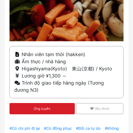
Nhân viên tạm thời (hakken)
Ẩm thực / nhà hàng
Higashiyama(Kyoto) 東山(京都) / Kyoto
Lương giờ ¥1,300 ～
Trình độ giao tiếp hàng ngày (Tương
đương N3)
Ứng tuyển
Yêu thích
#Có chi phí đi lại
#Có đồng phục
#Đổi ca tự do
#Không