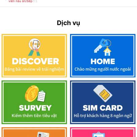
viên nấu ăn/bếp 🍽️
Dịch vụ