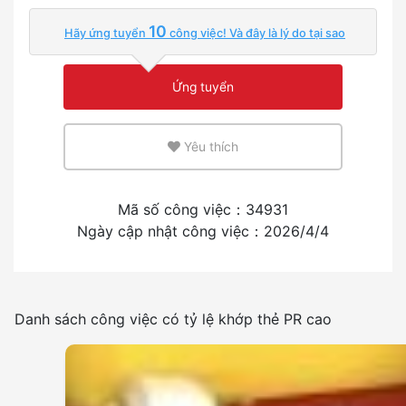
10
Hãy ứng tuyển
công việc! Và đây là lý do tại sao
Ít hơn
Nhiều
Ứng tuyển
Môi trường sử dụng tiếng anh hoặc tiếng mẹ đẻ
Yêu thích
Ít hơn
Nhiều
Kinh nghiệm tuyển dụng người nước ngoài
Mã số công việc：34931
Ngày cập nhật công việc：2026/4/4
Có
Không
Tần suất sử dụng tiếng nhật
Danh sách công việc có tỷ lệ khớp thẻ PR cao
Ít hơn
Nhiều