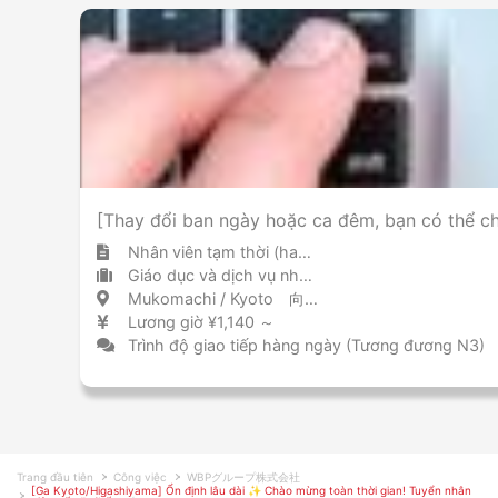
[Thay đổi ban ngày hoặc ca đêm, bạn có thể c
Nhân viên tạm thời (hakken)
Giáo dục và dịch vụ nhân lực tuyển dụng nhân sự tạm thời / tuyển dụng
Mukomachi / Kyoto 向日町 / 京都府
Lương giờ ¥1,140 ～
Trình độ giao tiếp hàng ngày (Tương đương N3)
Trang đầu tiên
Công việc
WBPグループ株式会社
[Ga Kyoto/Higashiyama] Ổn định lâu dài ✨ Chào mừng toàn thời gian! Tuyển nhân