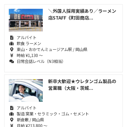
＼外国人採用実績あり／ラーメン
店STAFF《町田商店...
アルバイト
飲食 ラーメン
東山・おかでんミュージアム駅 / 岡山県
時給 ¥1,130 ～
日常会話レベル（N3相当）
新卒大歓迎★ウレタンゴム製品の
営業職（大阪・茨城...
アルバイト
製造 窯業・セラミック・ゴム・セメント
新倉敷 / 岡山県
月給 ¥213,800 ～