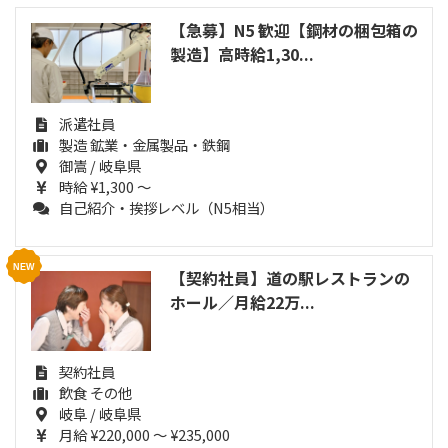
【急募】N5 歓迎【鋼材の梱包箱の
製造】高時給1,30...
派遣社員
製造 鉱業・金属製品・鉄鋼
御嵩 / 岐阜県
時給 ¥1,300 ～
自己紹介・挨拶レベル（N5相当）
【契約社員】道の駅レストランの
ホール／月給22万...
契約社員
飲食 その他
岐阜 / 岐阜県
月給 ¥220,000 ～ ¥235,000