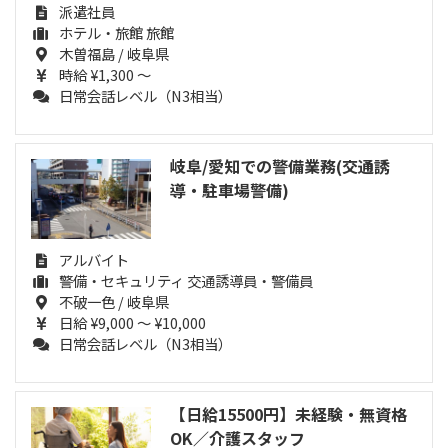
派遣社員
ホテル・旅館 旅館
木曽福島 / 岐阜県
時給 ¥1,300 ～
日常会話レベル（N3相当）
岐阜/愛知での警備業務(交通誘
導・駐車場警備)
アルバイト
警備・セキュリティ 交通誘導員・警備員
不破一色 / 岐阜県
日給 ¥9,000 ～ ¥10,000
日常会話レベル（N3相当）
【日給15500円】未経験・無資格
OK／介護スタッフ