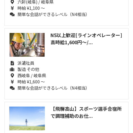
六軒(岐阜) / 岐阜県
時給 ¥1,100 ～
簡単な会話ができるレベル（N4相当）
N5以上歓迎[ラインオペレーター]
高時給1,600円～/...
派遣社員
製造 その他
西岐阜 / 岐阜県
時給 ¥1,600 ～
簡単な会話ができるレベル（N4相当）
【飛騨高山】スポーツ選手合宿所
で調理補助のお仕...