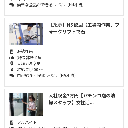
簡単な会話ができるレベル（N4相当）
【急募】N5 歓迎【工場内作業、フ
ォークリフトで石...
派遣社員
製造 非鉄金属
大垣 / 岐阜県
時給 ¥1,500 ～
自己紹介・挨拶レベル（N5相当）
入社祝金3万円【パチンコ店の清
掃スタッフ】女性活...
アルバイト