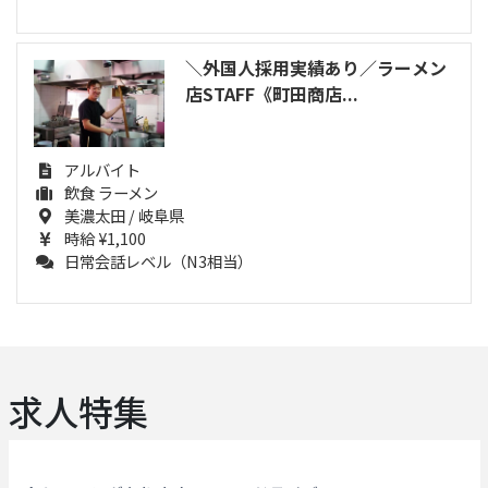
＼外国人採用実績あり／ラーメン
店STAFF《町田商店...
アルバイト
飲食 ラーメン
美濃太田 / 岐阜県
時給 ¥1,100
日常会話レベル（N3相当）
求人特集