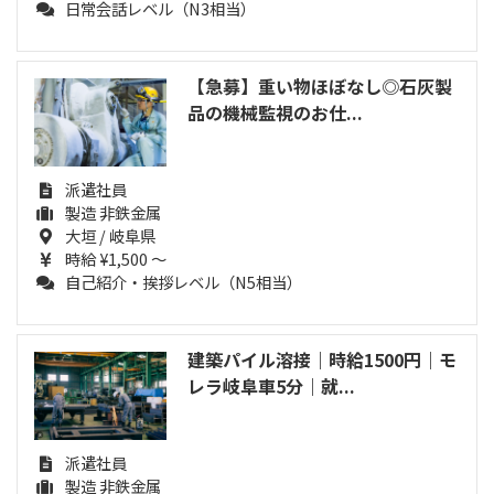
日常会話レベル（N3相当）
【急募】重い物ほぼなし◎石灰製
品の機械監視のお仕...
派遣社員
製造 非鉄金属
大垣 / 岐阜県
時給 ¥1,500 ～
自己紹介・挨拶レベル（N5相当）
建築パイル溶接｜時給1500円｜モ
レラ岐阜車5分｜就...
派遣社員
製造 非鉄金属