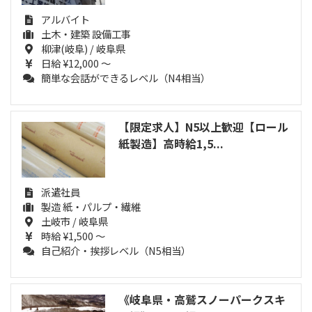
アルバイト
土木・建築 設備工事
柳津(岐阜) / 岐阜県
日給 ¥12,000 ～
簡単な会話ができるレベル（N4相当）
【限定求人】N5以上歓迎【ロール
紙製造】高時給1,5...
派遣社員
製造 紙・パルプ・繊維
土岐市 / 岐阜県
時給 ¥1,500 ～
自己紹介・挨拶レベル（N5相当）
《岐阜県・高鷲スノーパークスキ