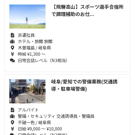
【飛騨高山】スポーツ選手合宿所
で調理補助のお仕...
派遣社員
ホテル・旅館 旅館
木曽福島 / 岐阜県
時給 ¥1,300 ～
日常会話レベル（N3相当）
岐阜/愛知での警備業務(交通誘
導・駐車場警備)
アルバイト
警備・セキュリティ 交通誘導員・警備員
不破一色 / 岐阜県
日給 ¥9,000 ～ ¥10,000
日常会話レベル（N3相当）