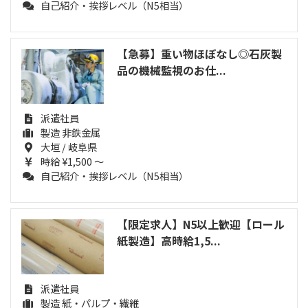
自己紹介・挨拶レベル（N5相当）
【急募】重い物ほぼなし◎石灰製
品の機械監視のお仕...
派遣社員
製造 非鉄金属
大垣 / 岐阜県
時給 ¥1,500 ～
自己紹介・挨拶レベル（N5相当）
【限定求人】N5以上歓迎【ロール
紙製造】高時給1,5...
派遣社員
製造 紙・パルプ・繊維