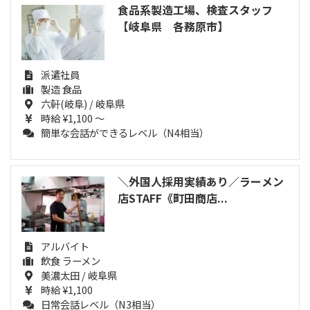
食品系製造工場、検査スタッフ
【岐阜県 各務原市】
派遣社員
製造 食品
六軒(岐阜) / 岐阜県
時給 ¥1,100 ～
簡単な会話ができるレベル（N4相当）
＼外国人採用実績あり／ラーメン
店STAFF《町田商店...
アルバイト
飲食 ラーメン
美濃太田 / 岐阜県
時給 ¥1,100
日常会話レベル（N3相当）