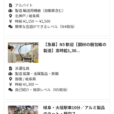
アルバイト
製造 輸送用機器（自動車含む）
北神戸 / 岐阜県
時給 ¥1,150 ～ ¥1,500
簡単な会話ができるレベル（N4相当）
【急募】N5 歓迎【鋼材の梱包箱の
製造】高時給1,30...
派遣社員
製造 鉱業・金属製品・鉄鋼
御嵩 / 岐阜県
時給 ¥1,300 ～
自己紹介・挨拶レベル（N5相当）
岐阜・大垣駅車10分／アルミ製品
のカット・梱包ス...